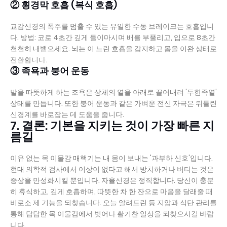
② 횡경막 호흡 (복식 호흡)
교감신경의 폭주를 멈출 수 있는 유일한 수동 브레이크는 호흡입니
다. 방법: 코로 4초간 깊게 들이마시며 배를 부풀리고, 입으로 8초간
천천히 내뱉으세요. 뇌는 이 느린 호흡을 감지하고 몸을 이완 상태로
전환합니다.
③ 족욕과 붕어 운동
발을 따뜻하게 하는 조욕은 상체의 열을 아래로 끌어내려 '두한족열'
상태를 만듭니다. 또한 붕어 운동과 같은 가벼운 전신 자극은 뒤틀린
신경계를 바로잡는 데 도움을 줍니다.
7. 결론: 기본을 지키는 것이 가장 빠른 지
름길
이유 없는 목 이물감 매핵기는 내 몸이 보내는 '과부하 신호'입니다.
현대 의학적 검사에서 이상이 없다고 해서 방치하거나 버티는 것은
증상을 만성화시킬 뿐입니다. 자율신경은 정직합니다. 당신이 충분
히 휴식하고, 깊게 호흡하며, 따뜻한 차 한 잔으로 마음을 달래줄 때
비로소 제 기능을 되찾습니다. 오늘 알려드린 등 지압과 식단 관리를
통해 답답한 목 이물감에서 벗어나 활기찬 일상을 되찾으시길 바랍
니다.