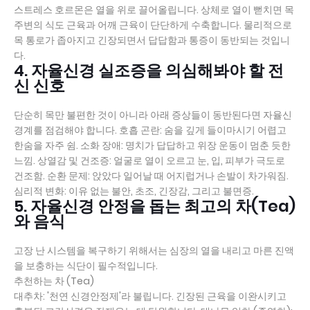
스트레스 호르몬은 열을 위로 끌어올립니다. 상체로 열이 뻗치면 목
주변의 식도 근육과 어깨 근육이 단단하게 수축합니다. 물리적으로
목 통로가 좁아지고 긴장되면서 답답함과 통증이 동반되는 것입니
다.
4. 자율신경 실조증을 의심해봐야 할 전
신 신호
단순히 목만 불편한 것이 아니라 아래 증상들이 동반된다면 자율신
경계를 점검해야 합니다. 호흡 곤란: 숨을 깊게 들이마시기 어렵고
한숨을 자주 쉼. 소화 장애: 명치가 답답하고 위장 운동이 멈춘 듯한
느낌. 상열감 및 건조증: 얼굴로 열이 오르고 눈, 입, 피부가 극도로
건조함. 순환 문제: 앉았다 일어날 때 어지럽거나 손발이 차가워짐.
심리적 변화: 이유 없는 불안, 초조, 긴장감, 그리고 불면증.
5. 자율신경 안정을 돕는 최고의 차(Tea)
와 음식
고장 난 시스템을 복구하기 위해서는 심장의 열을 내리고 마른 진액
을 보충하는 식단이 필수적입니다.
추천하는 차 (Tea)
대추차: '천연 신경안정제'라 불립니다. 긴장된 근육을 이완시키고