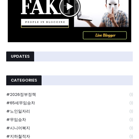
UPDATES
CATEGORIES
#2026정부정책
(1)
#65세무임승차
(1)
#노인일자리
(1)
#무임승차
(1)
#시니어복지
(1)
#지하철적자
(1)