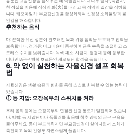
흥분된 교감신경을 잠재우는 데 탁월합니다. 대나무 잎차 (죽엽차):
찬 성질을 이용해 심장의 화(火)를 내리고 목 점막의 열감을 식혀줍
니다. 캐모마일차: 부교감신경을 활성화하여 신경성 소화불량과 불
안감을 해소합니다.
추천하는 음식
마: 끈적한 뮤신 성분이 건조해진 목과 위장 점막을 보호하고 진액을
보충합니다. 견과류: 마그네슘이 풍부하여 근육 수축을 조절하고 스
트레스 수치를 낮춰줍니다. 녹색 채소: 시금치, 청경채 등에 풍부한
비타민 B군은 행복 호르몬인 세로토닌 합성을 돕습니다.
6. 약 없이 실천하는 자율신경 셀프 회복
법
자율신경은 생활 습관의 변화를 통해 스스로 회복할 수 있는 능력이
있습니다.
① 등 지압: 오장육부의 스위치를 켜라
우리 몸의 등에는 오장육부와 연결된 신경 통로가 밀집되어 있습니
다. 방법: 등 지압판이나 폼롤러를 활용해 척추 양옆의 굳은 근육을
풀어주세요. 등이 부드러워지면 부교감신경이 살아나면서 소화가
촉진되고 목의 긴장도 자연스럽게 풀립니다.