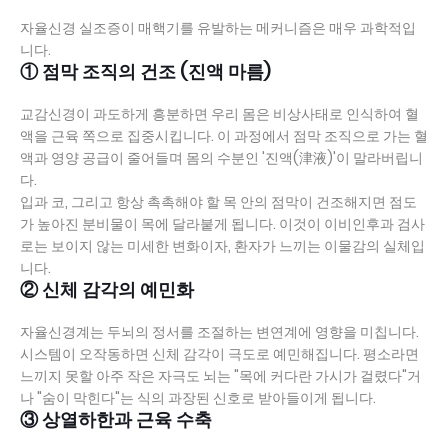
자율신경 실조증이 매핵기를 유발하는 메커니즘은 매우 과학적입
니다.
① 점막 조직의 건조 (진액 마름)
교감신경이 과도하게 흥분하면 우리 몸은 비상사태로 인식하여 혈
액을 근육 쪽으로 집중시킵니다. 이 과정에서 점막 조직으로 가는 혈
액과 영양 공급이 줄어들며 몸의 수분인 '진액(津液)'이 말라버립니
다.
입과 코, 그리고 항상 촉촉해야 할 목 안의 점막이 건조해지면 점도
가 높아진 분비물이 목에 달라붙게 됩니다. 이것이 이비인후과 검사
로는 보이지 않는 미세한 변화이자, 환자가 느끼는 이물감의 실체입
니다.
② 신체 감각의 예민화
자율신경계는 두뇌의 정서를 조절하는 변연계에 영향을 미칩니다.
시스템이 오작동하면 신체 감각이 극도로 예민해집니다. 평소라면
느끼지 못할 아주 작은 자극도 뇌는 "목에 커다란 가시가 걸렸다"거
나 "숨이 막힌다"는 식의 과장된 신호로 받아들이게 됩니다.
③ 상열하한과 근육 수축