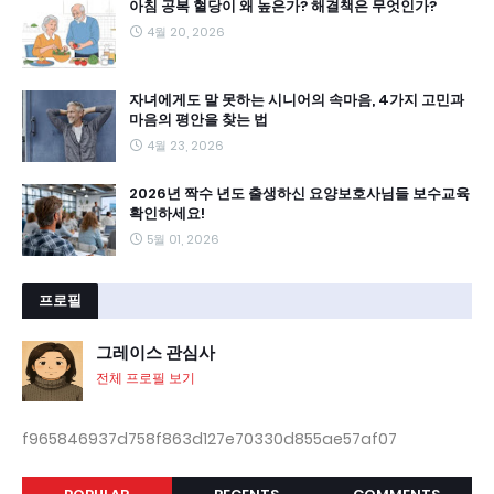
아침 공복 혈당이 왜 높은가? 해결책은 무엇인가?
4월 20, 2026
자녀에게도 말 못하는 시니어의 속마음, 4가지 고민과
마음의 평안을 찾는 법
4월 23, 2026
2026년 짝수 년도 출생하신 요양보호사님들 보수교육
확인하세요!
5월 01, 2026
프로필
그레이스 관심사
전체 프로필 보기
f965846937d758f863d127e70330d855ae57af07