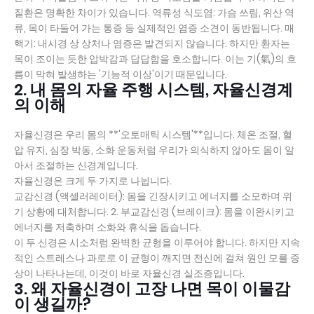
질환은 명확한 차이가 있습니다. 역류성 식도염: 가슴 쓰림, 위산 역
류, 목이 타들어 가는 통증 등 실제적인 염증 소견이 동반됩니다. 매
핵기: 내시경 상 상처나 염증은 발견되지 않습니다. 하지만 환자는
목이 조이는 듯한 압박감과 답답함을 호소합니다. 이는 기(氣)의 흐
름이 막혀 발생하는 '기능적 이상'이기 때문입니다.
2. 내 몸의 자율 주행 시스템, 자율신경계
의 이해
자율신경은 우리 몸의 **'오토매틱 시스템'**입니다. 체온 조절, 혈
압 유지, 심장 박동, 소화 운동처럼 우리가 의식하지 않아도 몸이 알
아서 조절하는 신경계입니다.
자율신경은 크게 두 가지로 나뉩니다.
교감신경 (액셀러레이터): 몸을 긴장시키고 에너지를 소모하며 위
기 상황에 대처합니다. 2. 부교감신경 (브레이크): 몸을 이완시키고
에너지를 저축하며 소화와 휴식을 돕습니다.
이 두 신경은 시소처럼 완벽한 균형을 이루어야 합니다. 하지만 지속
적인 스트레스나 과로로 이 균형이 깨지면 전신에 걸쳐 원인 모를 증
상이 나타나는데, 이것이 바로 자율신경 실조증입니다.
3. 왜 자율신경이 고장 나면 목이 이물감
이 생길까?