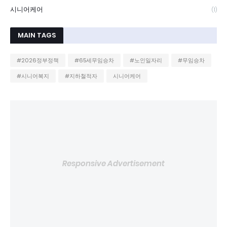
시니어케어
(1)
MAIN TAGS
#2026정부정책
#65세무임승차
#노인일자리
#무임승차
#시니어복지
#지하철적자
시니어케어
Responsive Advertisement