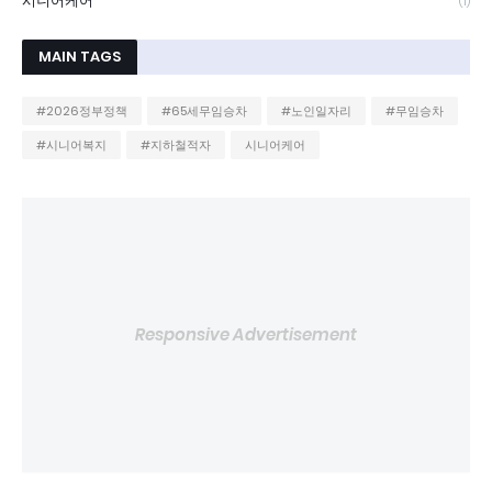
시니어케어
(1)
MAIN TAGS
#2026정부정책
#65세무임승차
#노인일자리
#무임승차
#시니어복지
#지하철적자
시니어케어
Responsive Advertisement