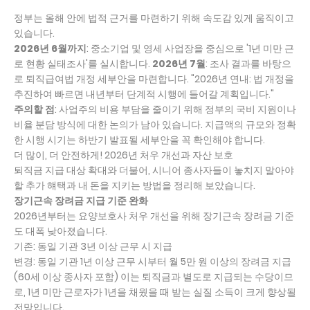
정부는 올해 안에 법적 근거를 마련하기 위해 속도감 있게 움직이고
있습니다.
2026년 6월까지
: 중소기업 및 영세 사업장을 중심으로 '1년 미만 근
로 현황 실태조사'를 실시합니다.
2026년 7월
: 조사 결과를 바탕으
로 퇴직급여법 개정 세부안을 마련합니다. "2026년 연내: 법 개정을
추진하여 빠르면 내년부터 단계적 시행에 들어갈 계획입니다."
주의할 점
: 사업주의 비용 부담을 줄이기 위해 정부의 국비 지원이나
비율 분담 방식에 대한 논의가 남아 있습니다. 지급액의 규모와 정확
한 시행 시기는 하반기 발표될 세부안을 꼭 확인해야 합니다.
더 많이, 더 안전하게! 2026년 처우 개선과 자산 보호
퇴직금 지급 대상 확대와 더불어, 시니어 종사자들이 놓치지 말아야
할 추가 햬택과 내 돈을 지키는 방법을 정리해 보았습니다.
장기근속 장려금 지급 기준 완화
2026년부터는 요양보호사 처우 개선을 위해 장기근속 장려금 기준
도 대폭 낮아졌습니다.
기존: 동일 기관 3년 이상 근무 시 지급
변경: 동일 기관 1년 이상 근무 시부터 월 5만 원 이상의 장려금 지급
(60세 이상 종사자 포함) 이는 퇴직금과 별도로 지급되는 수당이므
로, 1년 미만 근로자가 1년을 채웠을 때 받는 실질 소득이 크게 향상될
전망입니다.