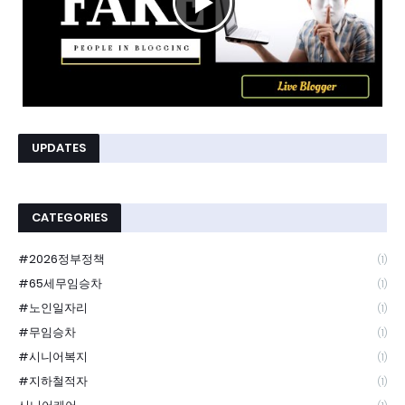
UPDATES
CATEGORIES
#2026정부정책
(1)
#65세무임승차
(1)
#노인일자리
(1)
#무임승차
(1)
#시니어복지
(1)
#지하철적자
(1)