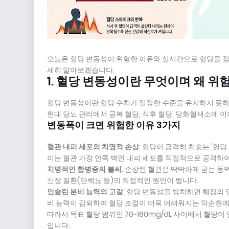
오늘은 혈당 변동성이 위험한 이유와 실시간으로 혈당을 점
세히 알아보겠습니다.
1. 혈당 변동성이란 무엇이며 왜 위
혈당 변동성이란 혈당 수치가 일정한 수준을 유지하지 못
현대 당뇨 관리에서 공복 혈당, 식후 혈당, 당화혈색소에 이
변동폭이 크면 위험한 이유 3가지
혈관 내피 세포의 치명적 손상
: 혈당이 급격히 치솟는 '혈
이는 혈관 가장 안쪽 벽인 내피 세포를 직접적으로 공격하
치명적인 합병증의 불씨
: 손상된 혈관은 딱딱하게 굳는 동
신장 질환(단백뇨 등)의 직접적인 원인이 됩니다.
인슐린 분비 능력의 고갈
: 혈당 변동성을 방치하면 췌장의
비 능력이 감퇴하여 혈당 조절이 더욱 어려워지는 악순환에
따라서 목표 혈당 범위인 70~180mg/dL 사이에서 혈당이 안
입니다.