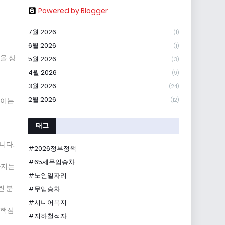
Powered by Blogger
7월 2026
(1)
6월 2026
(1)
을 상
5월 2026
(3)
4월 2026
(9)
3월 2026
(24)
2월 2026
 이는
(12)
태그
니다.
#2026정부정책
#65세무임승차
가지는
#노인일자리
린 분
#무임승차
#시니어복지
 핵심
#지하철적자