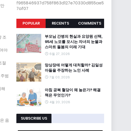
f965846937d758f863d127e70330d855ae5
로만
7af07
POPULAR
RECENTS
COMMENTS
부모님 간병의 현실과 요양원 선택,
양 조
95세 노모를 모시는 자녀의 눈물과
스마트 돌봄의 미래 기대
줄여야
6월 27, 2026
조절
망상장애 어떻게 대처할까? 김일성
아들을 주장하는 노인 사례
 주범
7월 03, 2026
취해
아침 공복 혈당이 왜 높은가? 해결
책은 무엇인가?
4월 20, 2026
SUBSCRIBE US
은 음