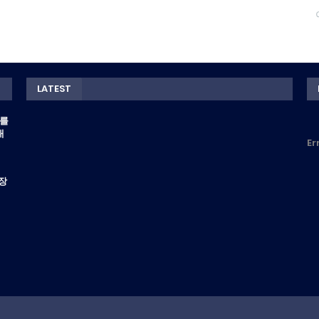
LATEST
모를
대
Er
장