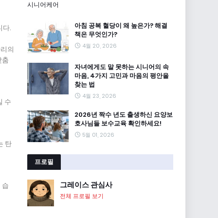
시니어케어
아침 공복 혈당이 왜 높은가? 해결
니다.
책은 무엇인가?
4월 20, 2026
관리의
맞춤
자녀에게도 말 못하는 시니어의 속
마음, 4가지 고민과 마음의 평안을
찾는 법
4월 23, 2026
일 수
2026년 짝수 년도 출생하신 요양보
호사님들 보수교육 확인하세요!
5월 01, 2026
는 탄
프로필
그레이스 관심사
 습
전체 프로필 보기