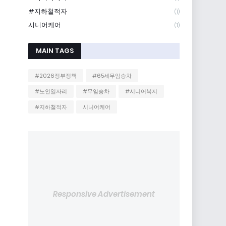
#지하철적자
(1)
시니어케어
(1)
MAIN TAGS
#2026정부정책
#65세무임승차
#노인일자리
#무임승차
#시니어복지
#지하철적자
시니어케어
Responsive Advertisement