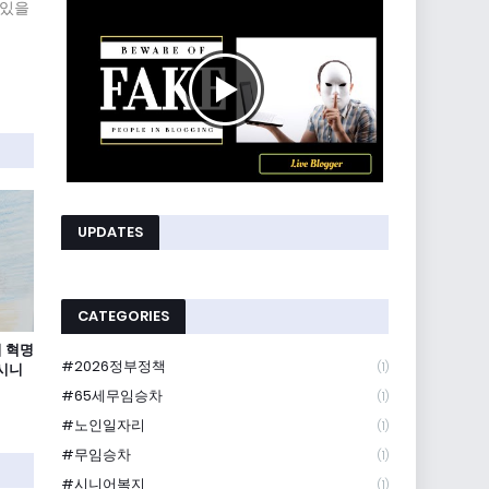
 있을
UPDATES
CATEGORIES
 혁명
#2026정부정책
(1)
 시니
#65세무임승차
(1)
#노인일자리
(1)
#무임승차
(1)
#시니어복지
(1)