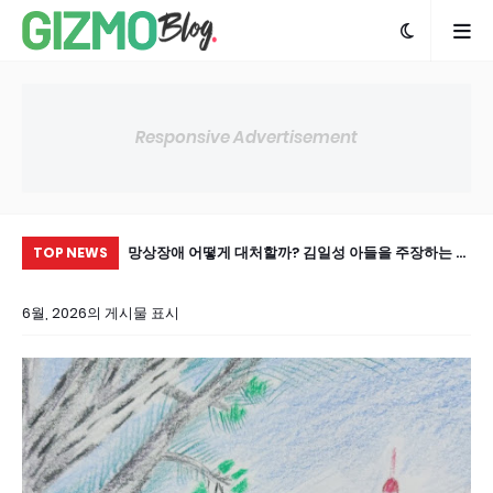
Responsive Advertisement
', 당뇨 합병증 막는
망상장애 어떻게 대처할까? 김일성 아들을 주장하는 노
부모
TOP NEWS
인 사례
는
6월, 2026의 게시물 표시