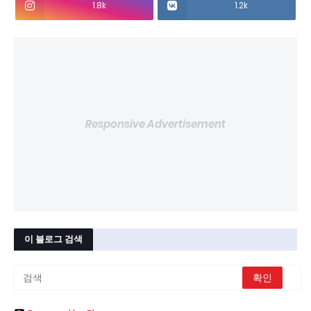
1.8k
1.2k
Responsive Advertisement
이 블로그 검색